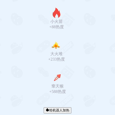
小火苗
+88热度
大火堆
+233热度
窜天猴
+588热度
给机器人加热